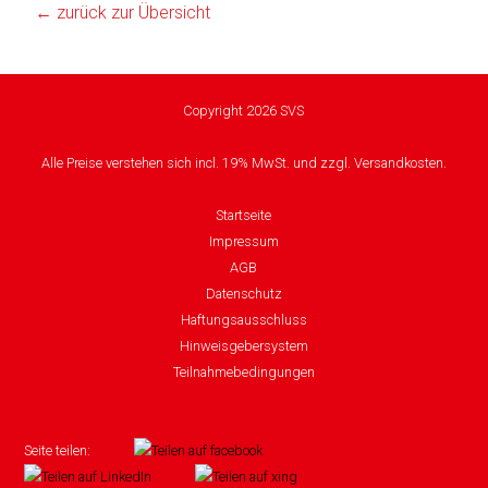
← zurück zur Übersicht
Humax
Mind
Copyright 2026 SVS
Desk
Alle Preise verstehen sich incl. 19% MwSt. und zzgl. Versandkosten.
Noveen
Startseite
Olimpia
Impressum
Splendid
AGB
Datenschutz
Pur
Haftungsausschluss
Line
Hinweisgebersystem
Teilnahmebedingungen
Quantis
Sinclair
Seite teilen: