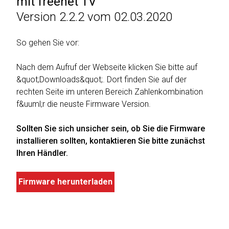
mit freenet TV
Weiter
Version 2.2.2 vom 02.03.2020
Deltaco
einkaufen
Elbsand
So gehen Sie vor:
➜
Faitron
Nach dem Aufruf der Webseite klicken Sie bitte auf
Passwort
&quot;Downloads&quot;. Dort finden Sie auf der
vergessen
freenet
rechten Seite im unteren Bereich Zahlenkombination
➜
TV
f&uuml;r die neuste Firmware Version.
Registrieren
Frugalino
Sollten Sie sich unsicher sein, ob Sie die Firmware
installieren sollten, kontaktieren Sie bitte zunächst
Goobay
Ihren Händler.
HAEGER
Firmware herunterladen
HD+
HeatsBox