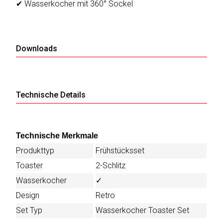
sky
✔ Wasserkocher mit 360° Sockel
vision
Solis
Downloads
SOLTAKO
Thomson
Technische Details
Vantage
Vistron
Technische Merkmale
Produkttyp
Frühstücksset
Walter
Toaster
2-Schlitz
Stahl
Wasserkocher
✓
Design
Retro
Set Typ
Wasserkocher Toaster Set