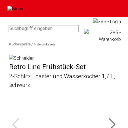
Type 3 or more characters for
results.
Küchengeräte /
Frühstückssets
Artikel
In
im
0
Bitte
Ihrem
Retro Line Frühstück-Set
Warenkorb
Artikel
geben
Warenkorb
2-Schlitz Toaster und Wasserkocher 1,7 L,
Sie
befinden
Marke
Ihre
schwarz
sicht
Benutzerdaten
keine
Bawatuli
ein:
Produkte.
Blaupunkt
Zum
Comag
Warenkorb