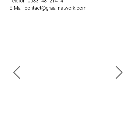
Telefon: 0033148121414
E-Mail: contact@graal-network.com