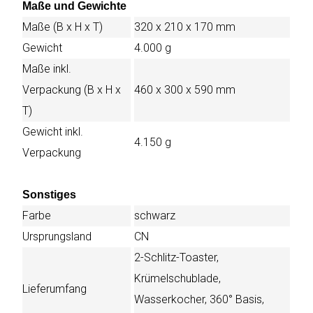
Maße und Gewichte
Maße (B x H x T)
320 x 210 x 170 mm
Gewicht
4.000 g
Maße inkl.
Verpackung (B x H x
460 x 300 x 590 mm
T)
Gewicht inkl.
4.150 g
Verpackung
Sonstiges
Farbe
schwarz
Ursprungsland
CN
2-Schlitz-Toaster,
Krümelschublade,
Lieferumfang
Wasserkocher, 360° Basis,