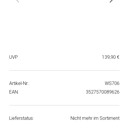
Weiter
Deltaco
einkaufen
Elbsand
➜
Faitron
Passwort
vergessen
freenet
➜
UVP
139,90 €
TV
Registrieren
Frugalino
Artikel-Nr.:
WS706
Goobay
EAN:
3527570089626
HAEGER
HD+
Lieferstatus:
Nicht mehr im Sortiment
HeatsBox