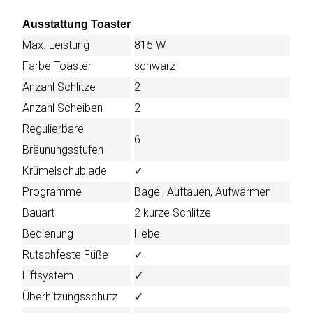
Ausstattung Toaster
Max. Leistung
815 W
Katalog
Farbe Toaster
schwarz
erstellen
Anzahl Schlitze
2
Anzahl Scheiben
2
Preisliste
Regulierbare
erstellen
6
Bräunungsstufen
Krümelschublade
✓
Programme
Bagel, Auftauen, Aufwärmen
Bauart
2 kurze Schlitze
Bedienung
Hebel
Rutschfeste Füße
✓
Liftsystem
✓
Überhitzungsschutz
✓